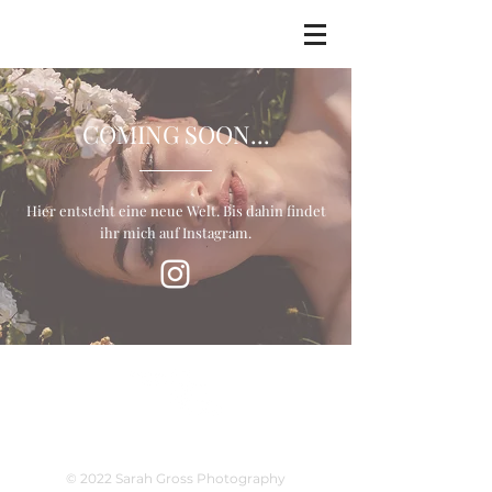
COMING SOON...
Hier entsteht eine neue Welt. Bis dahin findet
ihr mich auf Instagram.
Über mich
Kontakt
Impressum
© 2022 Sarah Gross Photography